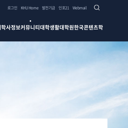
로그인
KHU Home
발전기금
인포21
Webmail
개
학사정보
커뮤니티
대학생활
대학원
한국콘텐츠학