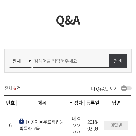
Q&A
검색
전체
6
건
내 Q&A만 보기
번호
제목
작성자
등록일
답변
내 ㅇ
▣공지▣무료직업능
2018-
6
ㅇㅇ
미답변
력특화교육
02-09
ㅇㅇ