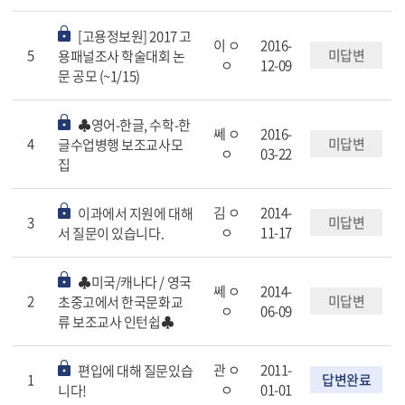
[고용정보원] 2017 고
이 ㅇ
2016-
5
미답변
용패널조사 학술대회 논
ㅇ
12-09
문 공모 (~1/15)
♣영어-한글, 수학-한
쎄 ㅇ
2016-
4
미답변
글수업병행 보조교사모
ㅇ
03-22
집
김 ㅇ
2014-
이과에서 지원에 대해
3
미답변
ㅇ
11-17
서 질문이 있습니다.
♣미국/캐나다 / 영국
쎄 ㅇ
2014-
2
미답변
초중고에서 한국문화교
ㅇ
06-09
류 보조교사 인턴쉽♣
관 ㅇ
2011-
편입에 대해 질문있습
1
답변완료
ㅇ
01-01
니다!